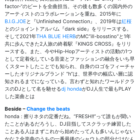
factor-“のビートを全曲担当。その後も数多くの国内外の
アーティストのコラボレーションを重ね、2015年に
B.I.G.JOE
と『Unfinished Connection』、2019年は
紅桜
とのジョイントアルバム『dark side』をリリースする。
そして2021年
THA BLUE HERB
のMC”ill-bosstino”と1年
共に歩んできた2人旅の終着駅『KINGS CROSS』をリリ
ースする。また、今やHip-Hopアーティストの活動の1つ
として定着化している音楽とファッションの融合をいち早
くスタートしたことでも知られ、自身のロゴをフィーチャ
ーしたオリジナルブランド “h”は、世界中の幅広い層に認
知されるまでになっている。言わずと知れたワールドクラ
スのDJとして名を馳せる
dj honda
がDJ人生で最もPLAY
した楽曲とは
Beside –
Change the beats
honda : 擦りネタの定番だね。”FRESH!!”って誰もが聞い
たことがあるだろうし、DJ目指してスクラッチ練習した
ことある人はまずこれから始めたって人も多いんじゃない
かな？全楽曲のうちの一番最後のシャウトの部分だけなん