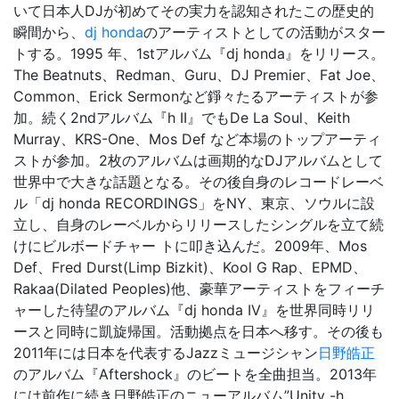
いて日本人DJが初めてその実力を認知されたこの歴史的
瞬間から、
dj honda
のアーティストとしての活動がスター
トする。1995 年、1stアルバム『dj honda』をリリース。
The Beatnuts、Redman、Guru、DJ Premier、Fat Joe、
Common、Erick Sermonなど錚々たるアーティストが参
加。続く2ndアルバム『h II』でもDe La Soul、Keith
Murray、KRS-One、Mos Def など本場のトップアーティ
ストが参加。2枚のアルバムは画期的なDJアルバムとして
世界中で大きな話題となる。その後自身のレコードレーベ
ル「dj honda RECORDINGS」をNY、東京、ソウルに設
立し、自身のレーベルからリリースしたシングルを立て続
けにビルボードチャー トに叩き込んだ。2009年、Mos
Def、Fred Durst(Limp Bizkit)、Kool G Rap、EPMD、
Rakaa(Dilated Peoples)他、豪華アーティストをフィーチ
ャーした待望のアルバム『dj honda IV』を世界同時リリ
ースと同時に凱旋帰国。活動拠点を日本へ移す。その後も
2011年には日本を代表するJazzミュージシャン
日野皓正
のアルバム『Aftershock』のビートを全曲担当。2013年
には前作に続き日野皓正のニューアルバム”Unity -h