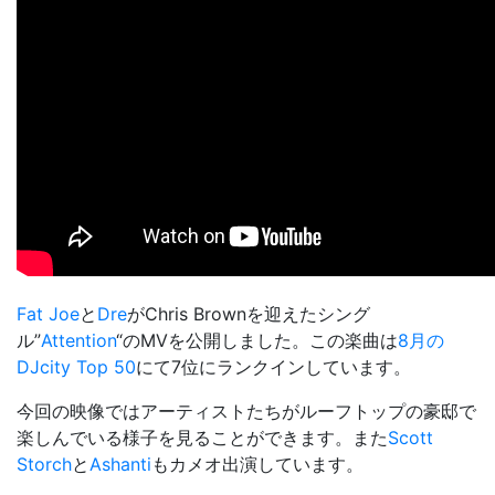
Fat Joe
と
Dre
がChris Brownを迎えたシング
ル”
Attention
“のMVを公開しました。この楽曲は
8月の
DJcity Top 50
にて7位にランクインしています。
今回の映像ではアーティストたちがルーフトップの豪邸で
楽しんでいる様子を見ることができます。また
Scott
Storch
と
Ashanti
もカメオ出演しています。