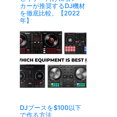
カーが推奨するDJ機材
を徹底比較。【2022
年】
DJブースを$100以下
で作る方法