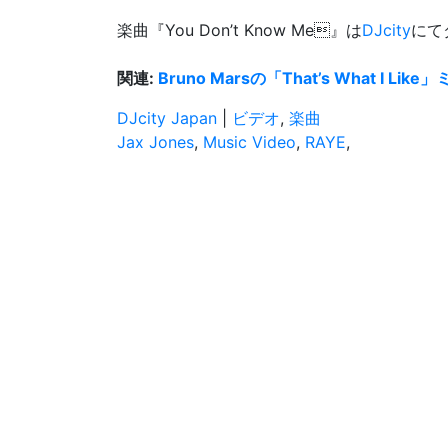
楽曲『You Don’t Know Me』は
DJcity
にて
関連:
Bruno Marsの「That’s What I L
DJcity Japan
|
ビデオ
,
楽曲
Jax Jones
,
Music Video
,
RAYE
,