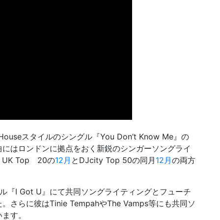
Houseスタイルのシングル『You Don’t Know Me』の
曲にはロンドンに拠点をおく新鋭のシンガーソングライ
UK Top 20の
12月
とDJcity Top 50の同月
12月
の両方
のシングル『I Got U』にて共同ソングライティングとフューチ
に彼はTinie TempahやThe Vamps等にも共同ソ
います。