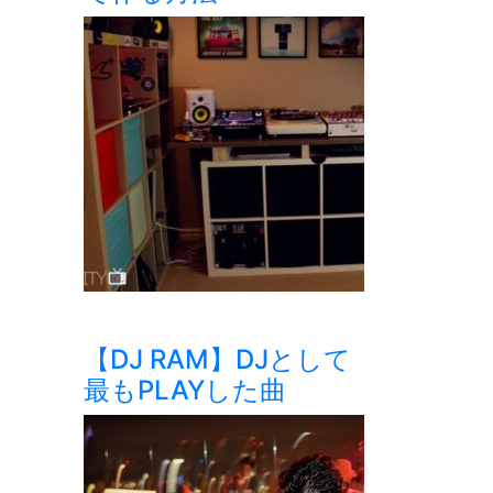
【DJ RAM】DJとして
最もPLAYした曲