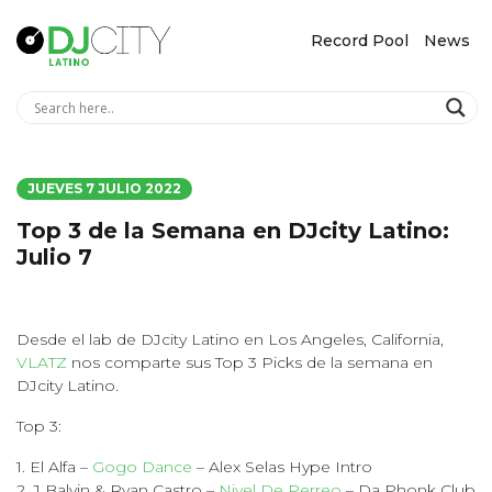
Record Pool
News
JUEVES 7 JULIO 2022
Top 3 de la Semana en DJcity Latino:
Julio 7
Desde el lab de DJcity Latino en Los Angeles, California,
VLATZ
nos comparte sus Top 3 Picks de la semana en
DJcity Latino.
Top 3:
1. El Alfa –
Gogo Dance
– Alex Selas Hype Intro
2. J Balvin & Ryan Castro –
Nivel De Perreo
– Da Phonk Club