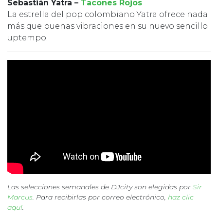
Sebastián Yatra –
Tacones Rojos
La estrella del pop colombiano Yatra ofrece nada
más que buenas vibraciones en su nuevo sencillo
uptempo.
Las selecciones semanales de DJcity son elegidas por
Sir
Marcus
. Para recibirlas por correo electrónico,
haz clic
aquí
.