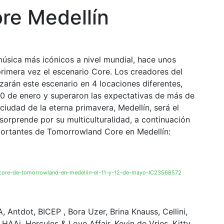
e Medellín
́sica más icónicos a nivel mundial, hace unos
primera vez el escenario Core. Los creadores del
zarán este escenario en 4 locaciones diferentes,
20 de enero y superaron las expectativas de más de
ciudad de la eterna primavera, Medellín, será el
sorprende por su multiculturalidad, a continuación
portantes de Tomorrowland Core en Medellín:
-core-de-tomorrowland-en-medellin-el-11-y-12-de-mayo-IC23568572
, Antdot, BICEP , Bora Uzer, Brina Knauss, Cellini,
HAAi, Hercules & Love Affair, Kevin de Vries, Kitty