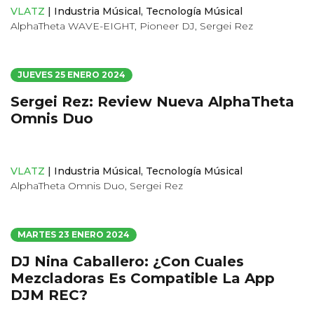
VLATZ
|
Industria Músical
,
Tecnología Músical
AlphaTheta WAVE-EIGHT
,
Pioneer DJ
,
Sergei Rez
JUEVES 25 ENERO 2024
Sergei Rez: Review Nueva AlphaTheta
Omnis Duo
VLATZ
|
Industria Músical
,
Tecnología Músical
AlphaTheta Omnis Duo
,
Sergei Rez
MARTES 23 ENERO 2024
DJ Nina Caballero: ¿Con Cuales
Mezcladoras Es Compatible La App
DJM REC?