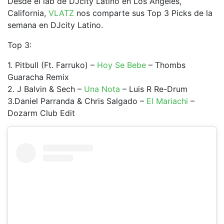
Desde el lab de DJcity Latino en Los Angeles,
California,
VLATZ
nos comparte sus Top 3 Picks de la
semana en DJcity Latino.
Top 3:
1. Pitbull (Ft. Farruko) –
Hoy Se Bebe
– Thombs
Guaracha Remix
2. J Balvin & Sech –
Una Nota
– Luis R Re-Drum
3.Daniel Parranda & Chris Salgado –
El Mariachi
–
Dozarm Club Edit