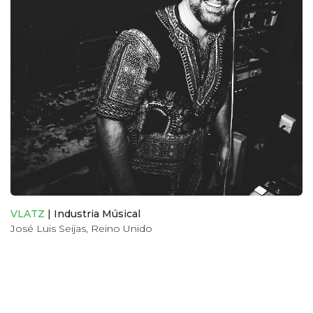
VLATZ
|
Industria Músical
José Luis Seijas
,
Reino Unido