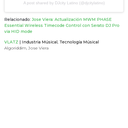
A post shared by DJcity Latino (@djcitylatino)
Relacionado:
Jose Viera: Actualización MWM PHASE
Essential Wireless Timecode Control con Serato DJ Pro
via HID mode
VLATZ
|
Industria Músical
,
Tecnología Músical
Algoriddim
,
Jose Viera