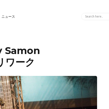
ニュース
y Samon
”をリワーク