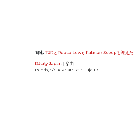
関連:
TJRとReece LowがFatman Scoopを迎え
DJcity Japan
|
楽曲
Remix
,
Sidney Samson
,
Tujamo