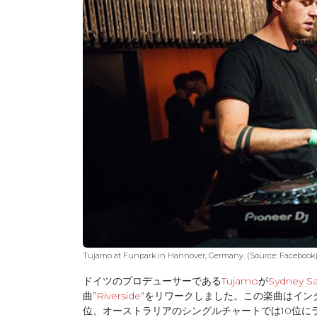
Tujamo at Funpark in Hannover, Germany. (Source: Facebook
ドイツのプロデューサーである
Tujamo
が
Sydney 
曲”
Riverside
“をリワークしました。この楽曲はイン
位、オーストラリアのシングルチャートでは10位に