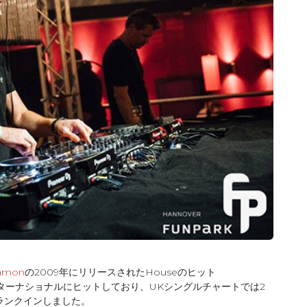
)
Samon
の2009年にリリースされたHouseのヒット
ターナショナルにヒットしており、UKシングルチャートでは2
ランクインしました。