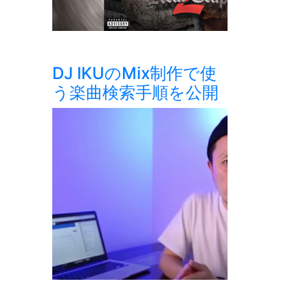
DJ IKUのMix制作で使
う楽曲検索手順を公開