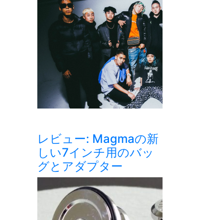
レビュー: Magmaの新
しい7インチ用のバッ
グとアダプター