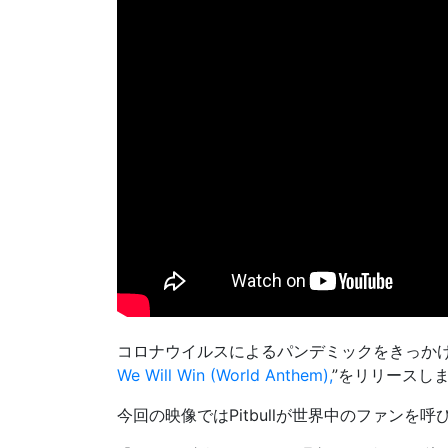
コロナウイルスによるパンデミックをきっか
We Will Win (World Anthem),
”をリリースし
今回の映像ではPitbullが世界中のファン