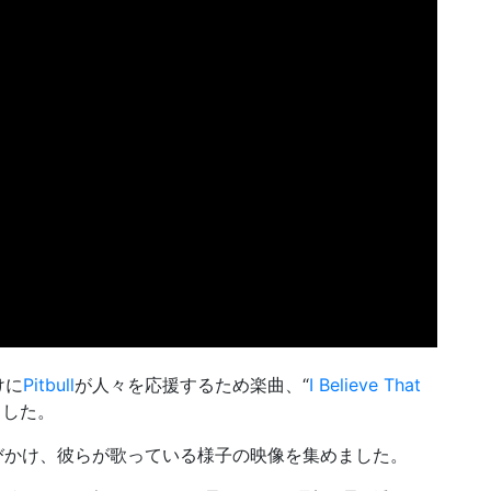
けに
Pitbull
が人々を応援するため楽曲、“
I Believe That
ました。
を呼びかけ、彼らが歌っている様子の映像を集めました。