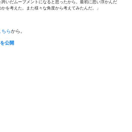
を跨いだムーブメントになると思ったから。最初に思い浮かんだ
のかを考えた。また様々な角度から考えてみたんだ。」
こちら
から。
o”を公開