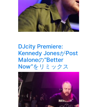
DJcity Premiere:
Kennedy JonesがPost
Maloneの”Better
Now”をリミックス