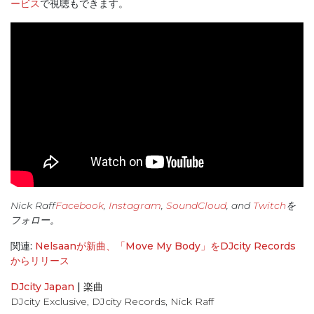
ービス
で視聴もできます。
Nick Raff
Facebook
,
Instagram
,
SoundCloud
, and
Twitch
を
フォロー。
関連:
Nelsaanが新曲、「Move My Body」をDJcity Records
からリリース
DJcity Japan
|
楽曲
DJcity Exclusive
,
DJcity Records
,
Nick Raff