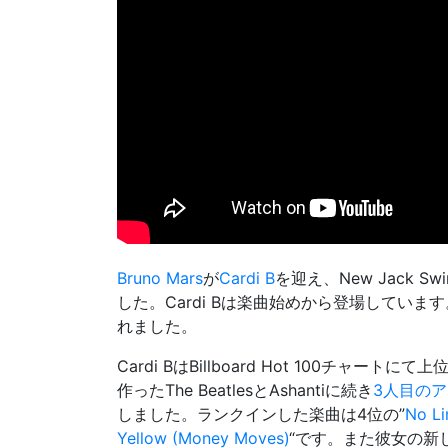
Bruno Mars
が
Cardi B
を迎え、New Jack Sw
した。Cardi Bは楽曲始めから登場していま
れました。
Cardi BはBillboard Hot 100チ
作ったThe BeatlesとAshantiに続き
3人目の
しました。ランクインした楽曲は4位の”
No Li
Yellow (Money Moves)
“です。また彼女の新