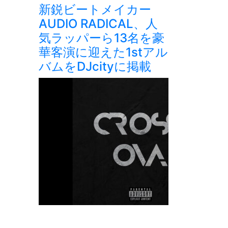
新鋭ビートメイカー
AUDIO RADICAL、人
気ラッパーら13名を豪
華客演に迎えた1stアル
バムをDJcityに掲載