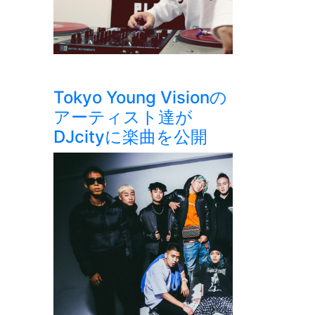
Tokyo Young Visionの
アーティスト達が
DJcityに楽曲を公開