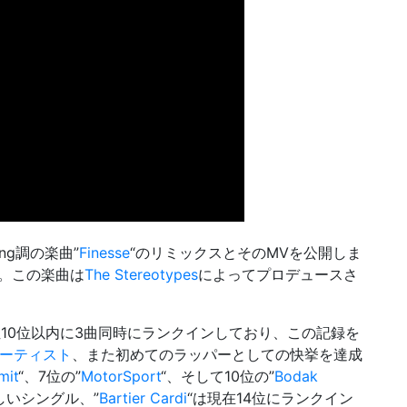
ing調の楽曲”
Finesse
“のリミックスとそのMVを公開しま
す。この楽曲は
The Stereotypes
によってプロデュースさ
ャートにて上位10位以内に3曲同時にランクインしており、この記録を
アーティスト
、また初めてのラッパーとしての快挙を達成
mit
“、7位の”
MotorSport
“、そして10位の”
Bodak
しいシングル、”
Bartier Cardi
“は現在14位にランクイン