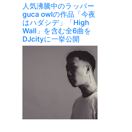
人気沸騰中のラッパー
guca owlの作品「今夜
はハダシデ」「High
Wall」を含む全6曲を
DJcityに一挙公開