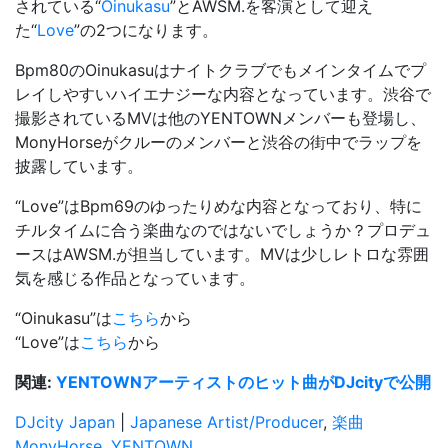
されている“
Oinukasu
”とAWSM.を客演として迎え
た“
Love
”の2つになります。
Bpm80のOinukasuはナイトクラブでもメインタイムでプ
レイしやすいハイエナジーな内容となっています。渋谷で
撮影されているMVは他のYENTOWNメンバーも登場し、
MonyHorseがクルーのメンバーと渋谷の街中でラップを
披露しています。
“Love”はBpm69のゆったりめな内容となっており、特に
チルタイムに合う楽曲なのではないでしょうか？プロデュ
ースはAWSM.が担当しています。MVは少しレトロな雰囲
気を感じる作品となっています。
“Oinukasu”は
こちら
から
“Love”は
こちら
から
関連:
YENTOWNアーティストのヒット曲がDJcityで公開
DJcity Japan
|
Japanese Artist/Producer
,
楽曲
MonyHorse
,
YENTOWN
,