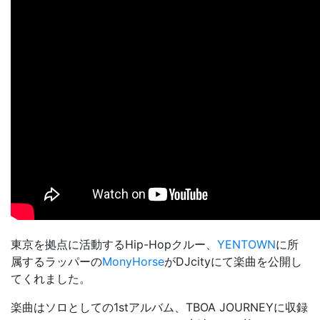
東京を拠点に活動するHip-Hopクルー、
YENTOWN
に所
属するラッパーの
MonyHorse
がDJcityにて楽曲を公開し
てくれました。
楽曲はソロとしての1stアルバム、
TBOA JOURNEY
に収録