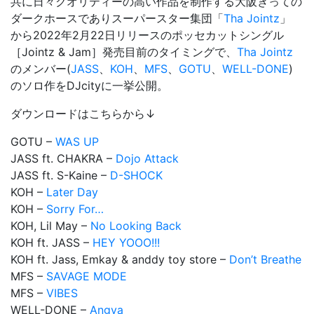
共に日々クオリティーの高い作品を制作する大阪きっての
ダークホースでありスーパースター集団「
Tha Jointz
」
から2022年2月22日リリースのポッセカットシングル
［Jointz & Jam］発売目前のタイミングで、
Tha Jointz
のメンバー(
JASS
、
KOH
、
MFS
、
GOTU
、
WELL-DONE
)
のソロ作をDJcityに一挙公開。
ダウンロードはこちらから↓
GOTU –
WAS UP
JASS ft. CHAKRA –
Dojo Attack
JASS ft. S-Kaine –
D-SHOCK
KOH –
Later Day
KOH –
Sorry For…
KOH, Lil May –
No Looking Back
KOH ft. JASS –
HEY YOOO!!!
KOH ft. Jass, Emkay & anddy toy store –
Don’t Breathe
MFS –
SAVAGE MODE
MFS –
VIBES
WELL-DONE –
Angya