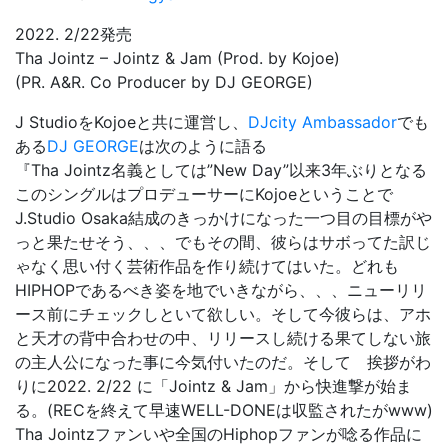
2022. 2/22発売
Tha Jointz – Jointz & Jam (Prod. by Kojoe)
(PR. A&R. Co Producer by DJ GEORGE)
J StudioをKojoeと共に運営し、
DJcity Ambassador
でも
ある
DJ GEORGE
は次のように語る
『
Tha Jointz名義としては”New Day”以来3年ぶりとなる
このシングルはプロデューサーにKojoeということで
J.Studio Osaka結成のきっかけになった一つ目の目標がや
っと果たせそう、、、でもその間、彼らはサボってた訳じ
ゃなく思い付く芸術作品を作り続けてはいた。どれも
HIPHOPであるべき姿を地でいきながら、、、ニューリリ
ース前にチェックしといて欲しい。そして今彼らは、アホ
と天才の背中合わせの中、リリースし続ける果てしない旅
の主人公になった事に今気付いたのだ。そして 挨拶がわ
りに2022. 2/22 に「Jointz & Jam」から快進撃が始ま
る。(RECを終えて早速WELL-DONEは収監されたがwww)
Tha Jointzファンいや全国のHiphopファンが唸る作品に