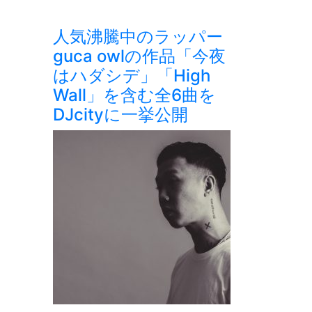
人気沸騰中のラッパー
guca owlの作品「今夜
はハダシデ」「High
Wall」を含む全6曲を
DJcityに一挙公開