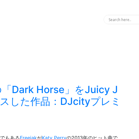
の「Dark Horse」をJuicy J
した作品：DJcityプレミ
ーでもある
Freejak
が
Katy Perry
の2013年のヒット曲で