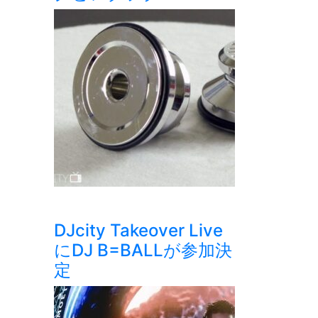
DJcity Takeover Live
にDJ B=BALLが参加決
定