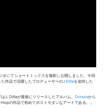
ジオにてショートミックスを撮影し公開しました。今回
した作品で活躍したプロデューサーの
J.Dilla
を追悼した
. Dillaが最後にリリースしたアルバム、
Donuts
から
Hip-Hopの作品で初めてポストモダンなアートである。」