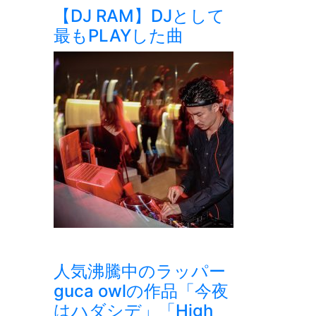
【DJ RAM】DJとして
最もPLAYした曲
人気沸騰中のラッパー
guca owlの作品「今夜
はハダシデ」「High