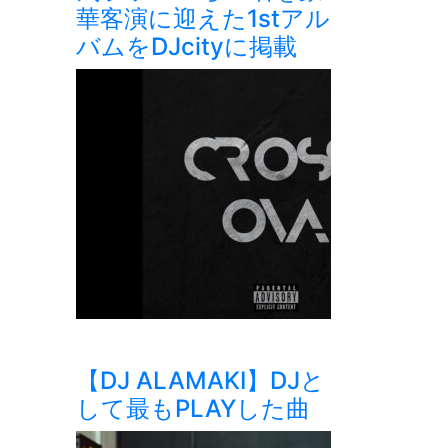
華客演に迎えた1stアル
バムをDJcityに掲載
【DJ ALAMAKI】DJと
して最もPLAYした曲