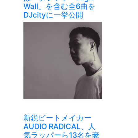
Wall」を含む全6曲を
DJcityに一挙公開
新鋭ビートメイカー
AUDIO RADICAL、人
気ラッパーら13名を豪