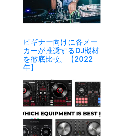
ビギナー向けに各メー
カーが推奨するDJ機材
を徹底比較。【2022
年】