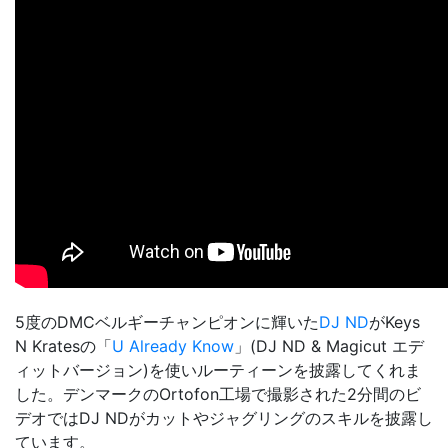
5度のDMCベルギーチャンピオンに輝いた
DJ ND
がKeys
N Kratesの「
U Already Know
」(DJ ND & Magicut エデ
ィットバージョン)を使いルーティーンを披露してくれま
した。デンマークのOrtofon工場で撮影された2分間のビ
デオではDJ NDがカットやジャグリングのスキルを披露し
ています。