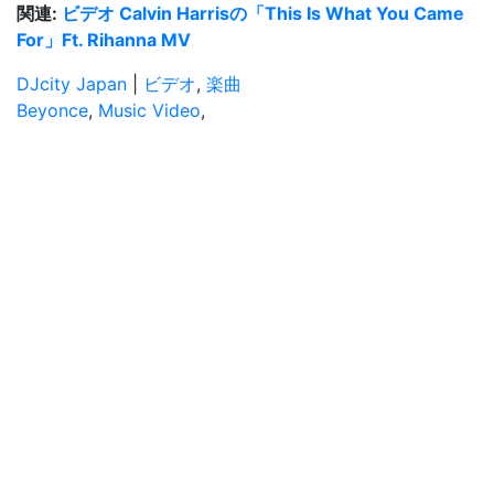
関連:
ビデオ Calvin Harrisの「This Is What You Came
For」Ft. Rihanna MV
DJcity Japan
|
ビデオ
,
楽曲
Beyonce
,
Music Video
,