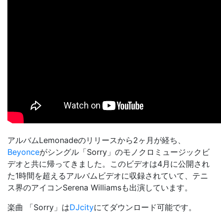
アルバム
Lemonade
のリリースから2ヶ月が経ち、
Beyonce
がシングル「Sorry」のモノクロミュージックビ
デオと共に帰ってきました。このビデオは4月に公開され
た1時間を超えるアルバムビデオに収録されていて、テニ
ス界のアイコンSerena Williamsも出演しています。
楽曲 「Sorry」は
DJcity
にてダウンロード可能です。